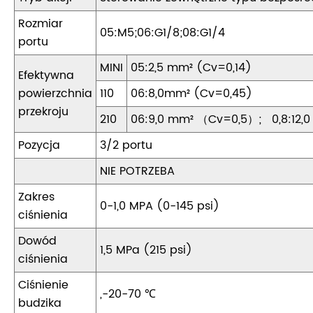
Rozmiar
05:M5;06:G1/8;08:G1/4
portu
MINI
05:2,5 mm² (Cv=0,14)
Efektywna
powierzchnia
110
06:8,0mm² (Cv=0,45)
przekroju
210
06:9,0 mm² （Cv=0,5）; 0,8:12,0
Pozycja
3/2 portu
NIE POTRZEBA
Zakres
0-1,0 MPA (0-145 psi)
ciśnienia
Dowód
1,5 MPa (215 psi)
ciśnienia
Ciśnienie
„-20-70 ℃
budzika