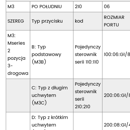
M3
PO POŁUDNIU
210
06
ROZMIAR
SZEREG
Typ przycisku
kod
PORTU
M3:
Mseries
B: Typ
Pojedynczy
2
podstawowy
sterownik
100:06:G1/
pozycja
(M3B)
serii 110:110
3-
drogowa
Pojedynczy
C: Typ z długim
sterownik
uchwytem
200:06:G1/
serii
(M3C)
210:210
D: Typ z krótkim
uchwytem
200:08:G1/