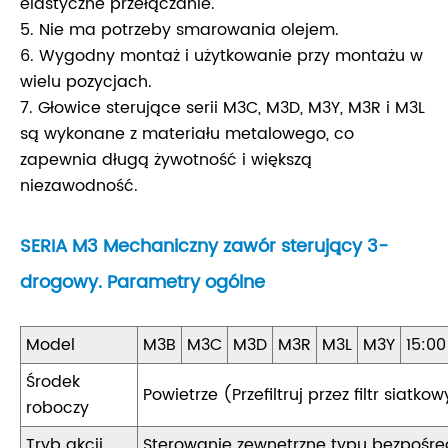
elastyczne przełączanie.
5. Nie ma potrzeby smarowania olejem.
6. Wygodny montaż i użytkowanie przy montażu w
wielu pozycjach.
7. Głowice sterujące serii M3C, M3D, M3Y, M3R i M3L
są wykonane z materiału metalowego, co
zapewnia długą żywotność i większą
niezawodność.
SERIA M3 Mechaniczny zawór sterujący 3-
drogowy. Parametry ogólne
Model
M3B
M3C
M3D
M3R
M3L
M3Y
15:00
Środek
Powietrze (Przefiltruj przez filtr siat
roboczy
Tryb akcji
Sterowanie zewnętrzne typu bezpośre