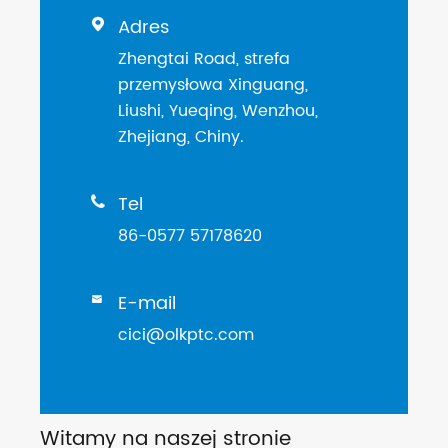
Adres

Zhengtai Road, strefa
przemysłowa Xinguang,
Liushi, Yueqing, Wenzhou,
Zhejiang, Chiny.
Tel

86-0577 57178620
E-mail

cici@olkptc.com
Witamy na naszej stronie