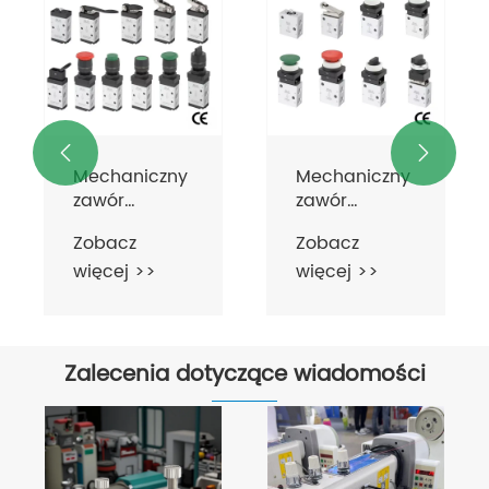
Mechaniczny
zawór
sterujący 3-
Zobacz
drogowy serii
więcej >>
MOV321


Mechaniczny
zawór
sterujący z
Zobacz
przyciskiem
więcej >>
3-drogowym
serii JM322
Zalecenia dotyczące wiadomości
Sygnał