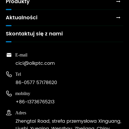
Produkty
Aktualności
Skontaktuj się z nami

E-mail
cici@olkptc.com

Tel
86-0577 57178620

mobilny
+86-13736765213

Adres
Zhengtai Road, strefa przemysłowa Xinguang,
Liushi, Yueqing, Wenzhou, Zhejiang, Chiny.