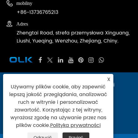

mobilny
+86-13736765213

Adres
Zhengtai Road, strefa przemysłowa Xinguang,
Liushi, Yueqing, Wenzhou, Zhejiang, Chiny.
X
Prawa autorskie © 2024 Zhejiang Ouleikai
Używamy plików cookie, aby zapewnić
Pneumatic Co., Ltd. Wszelkie prawa
lepszą jakość przeglądania, analizować
zastrzeżone.
ruch w witrynie i personalizować
zawartość. Korzystając z tej witryny,
Links
|
Sitemap
|
RSS
|
XML
|
Polityka
wyrażasz zgodę na używanie przez nas
prywatności
plików cookie.
Polityka prywatności
Odrzucić
Przyjąć