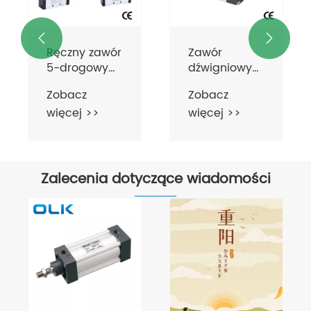


Zawór
Zawór
dźwigniowy
dźwigniowy
serii 3H, 3-
serii TSV, 3-
Zobacz
Zobacz
drogowy
drogowy, 5-
więcej >>
więcej >>
drogowy
Zalecenia dotyczące wiadomości