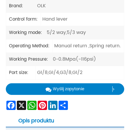
OLK
Brand:
Hand lever
Control form:
5/2 way,5/3 way
Working mode:
Manual return ,Spring return.
Operating Method:
0-0.8Mpa(-116psi)
Working Pressure:
G1/8,G1/4,G3/8,G1/2
Port size:
Wyślij zapytanie
Facebook
X
WhatsApp
Pinterest
LinkedIn
Share
Opis produktu