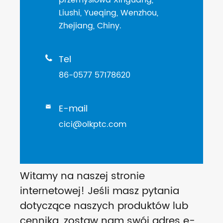
przemysłowa Xinguang,
Liushi, Yueqing, Wenzhou,
Zhejiang, Chiny.
Tel

86-0577 57178620
E-mail

cici@olkptc.com
Witamy na naszej stronie
internetowej! Jeśli masz pytania
dotyczące naszych produktów lub
cennika, zostaw nam swój adres e-