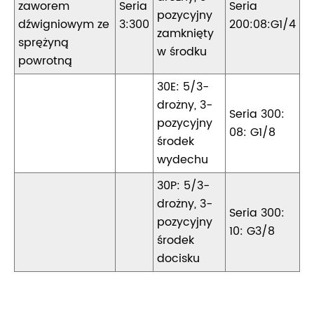
zaworem
Seria
Seria
pozycyjny
dźwigniowym ze
3:300
200:08:G1/4
zamknięty
sprężyną
w środku
powrotną
30E: 5/3-
drożny, 3-
Seria 300:
pozycyjny
08: G1/8
środek
wydechu
30P: 5/3-
drożny, 3-
Seria 300:
pozycyjny
10: G3/8
środek
docisku