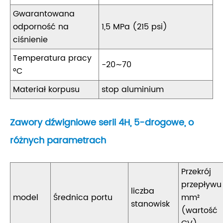
Gwarantowana
odporność na
1,5 MPa (215 psi)
ciśnienie
Temperatura pracy
-20∼70
°C
Materiał korpusu
stop aluminium
Zawory dźwigniowe serii 4H, 5-drogowe, o
różnych parametrach
Przekrój
przepływu
liczba
model
Średnica portu
mm²
stanowisk
(wartość