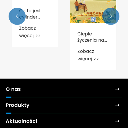
Międzynarodowe
Targi
Przemysłowe


Zobacz
w Chinach
więcej >>
(Yiwu).
Ciepłe
życzenia na
podwójnym
Zobacz
dziewiątym
h
więcej >>
festiwalu z
h?
Zhejiang
Ouleikai
Pneumatic
Co., Ltd.!
O nas
Produkty
Aktualności