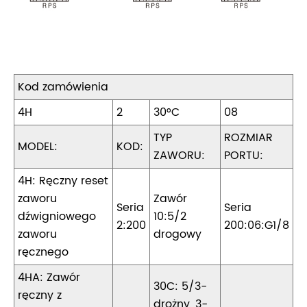
Kod zamówienia
4H
2
30°C
08
TYP
ROZMIAR
MODEL:
KOD:
ZAWORU:
PORTU:
4H: Ręczny reset
zaworu
Zawór
Seria
Seria
dźwigniowego
10:5/2
2:200
200:06:G1/8
zaworu
drogowy
ręcznego
4HA: Zawór
30C: 5/3-
ręczny z
drożny, 3-