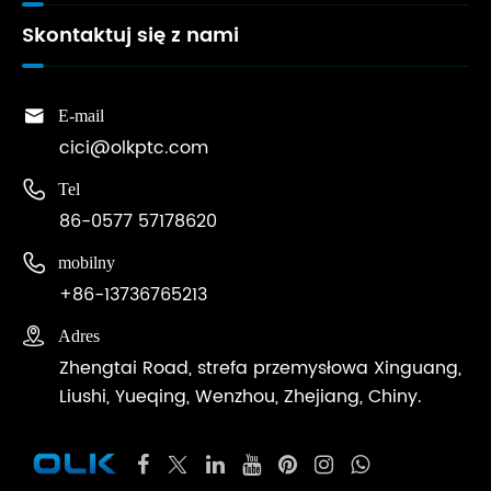
Skontaktuj się z nami

E-mail
cici@olkptc.com

Tel
86-0577 57178620

mobilny
+86-13736765213

Adres
Zhengtai Road, strefa przemysłowa Xinguang,
Liushi, Yueqing, Wenzhou, Zhejiang, Chiny.