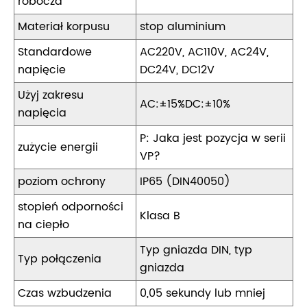
robocza
Materiał korpusu
stop aluminium
Standardowe
AC220V, AC110V, AC24V,
napięcie
DC24V, DC12V
Użyj zakresu
AC:±15%DC:±10%
napięcia
P: Jaka jest pozycja w serii
zużycie energii
VP?
poziom ochrony
IP65 (DIN40050)
stopień odporności
Klasa B
na ciepło
Typ gniazda DIN, typ
Typ połączenia
gniazda
Czas wzbudzenia
0,05 sekundy lub mniej