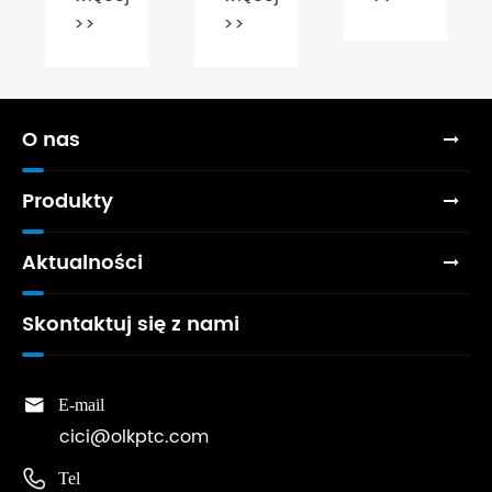
Electrical
iśnienie
dławiący
SI, SU
>
>>
Products
irtac
serii
i SC
Expo
FR
RE
odpow
FR?
poprawia
do
efektywność
autom
O nas
kontroli
przem
cieczy?
Produkty
Aktualności
Skontaktuj się z nami

E-mail
cici@olkptc.com

Tel