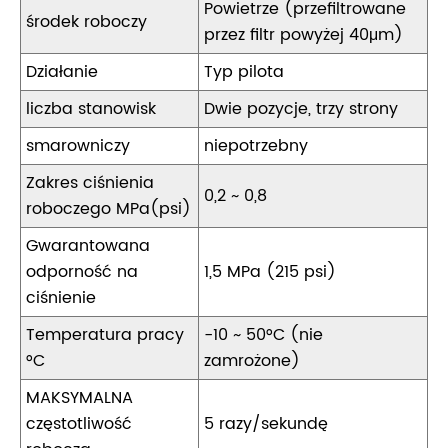
Powietrze (przefiltrowane
środek roboczy
przez filtr powyżej 40μm)
Działanie
Typ pilota
liczba stanowisk
Dwie pozycje, trzy strony
smarowniczy
niepotrzebny
Zakres ciśnienia
0,2 ~ 0,8
roboczego MPa(psi)
Gwarantowana
odporność na
1,5 MPa (215 psi)
ciśnienie
Temperatura pracy
-10 ~ 50°C (nie
°C
zamrożone)
MAKSYMALNA
częstotliwość
5 razy/sekundę