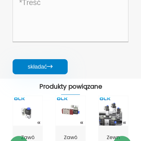
składać

Produkty powiązane
Zawór
Zawór
Zewnętrzna