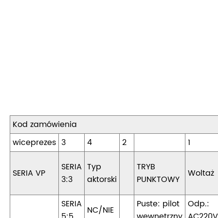
Kod zamówienia
wiceprezes
3
4
2
1
SERIA
Typ
TRYB
SERIA VP
Woltaż
3:3
aktorski
PUNKTOWY
SERIA
Puste: pilot
Odp.:
NC/NIE
5:5
wewnętrzny
AC220V