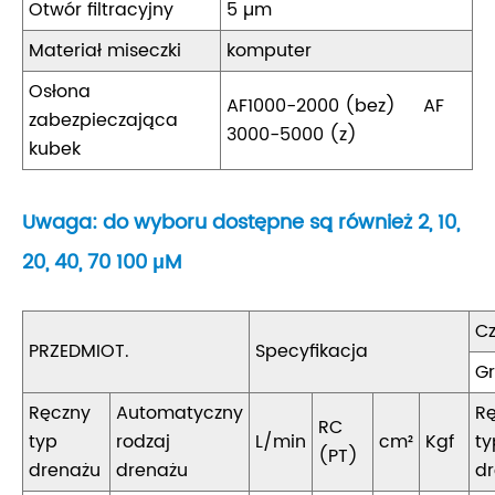
Otwór filtracyjny
5 µm
Materiał miseczki
komputer
Osłona
AF1000-2000 (bez) AF
zabezpieczająca
3000-5000 (z)
kubek
Uwaga: do wyboru dostępne są również 2, 10,
20, 40, 70 100 μM
Cz
PRZEDMIOT.
Specyfikacja
G
Ręczny
Automatyczny
R
RC
typ
rodzaj
L/min
cm²
Kgf
ty
(PT)
drenażu
drenażu
d