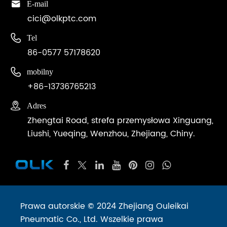

E-mail
cici@olkptc.com

Tel
86-0577 57178620

mobilny
+86-13736765213

Adres
Zhengtai Road, strefa przemysłowa Xinguang,
Liushi, Yueqing, Wenzhou, Zhejiang, Chiny.
Prawa autorskie © 2024 Zhejiang Ouleikai
Pneumatic Co., Ltd. Wszelkie prawa