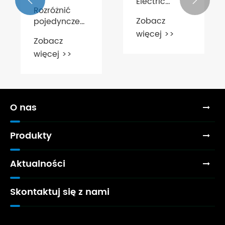
Electric
Rozróżnić
Culture
Zobacz
pojedyncze
Festival and
cylindry
więcej >>
Electrical
Zobacz
aktorskie i
Products
więcej >>
podwójne
Expo
O nas
Produkty
Aktualności
Skontaktuj się z nami