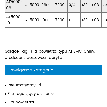
AF5000-
AF5000-06D
7000
3/4.
130
1.08
C
06
AF5000-
AF5000-10D
7000
1
130
1.08
C
10
Gorące Tagi: Filtr powietrza typu Af SMC, Chiny,
producent, dostawca, fabryka
Powiązana kategoria
Pneumatyczny Frl
Filtr regulujący ciśnienie
Filtr powietrza