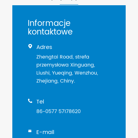
Informacje
kontaktowe
Adres

Zhengtai Road, strefa
przemysłowa Xinguang,
Liushi, Yueqing, Wenzhou,
Zhejiang, Chiny.
Tel

86-0577 57178620
E-mail
