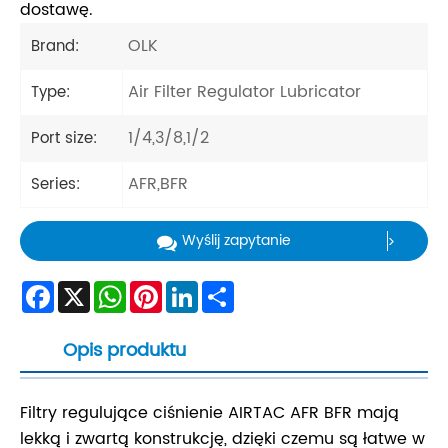
dostawę.
OLK
Brand:
Air Filter Regulator Lubricator
Type:
1/4,3/8,1/2
Port size:
AFR,BFR
Series:
Wyślij zapytanie
Facebook
X
WhatsApp
Pinterest
LinkedIn
Share
Opis produktu
Filtry regulujące ciśnienie AIRTAC AFR BFR mają
lekką i zwartą konstrukcję, dzięki czemu są łatwe w