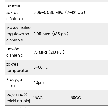
Dostosuj
zakres
0,05–0,085 MPa (7–121 psi)
ciśnienia
Maksymalne
regulowane
0,95 MPa (135 psi)
ciśnienie
Dowód
1,5 MPa (213 PSI)
ciśnienia
zakres
5-60 ℃
temperatur
Precyzja
40μm
filtra
pojemność
15CC
60CC
miski na olej