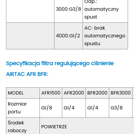
Odp.:
3000:G3/8
automatyczny
spust
AC: brak
4000:G1/2
automatycznego
spustu
Specyfikacja filtra regulującego ciśnienie
AIRTAC AFR BFR:
MODEL
AFR1500
AFR2000
BFR2000
BFR3000
Rozmiar
G1/8
G1/4
G1/4
G3/8
portu
Środek
POWIETRZE
roboczy