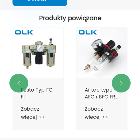
Produkty powiązane


Festo Typ FC
Airtac typu
Frl
AFC i BFC FRL
Zobacz
Zobacz
więcej >>
więcej >>