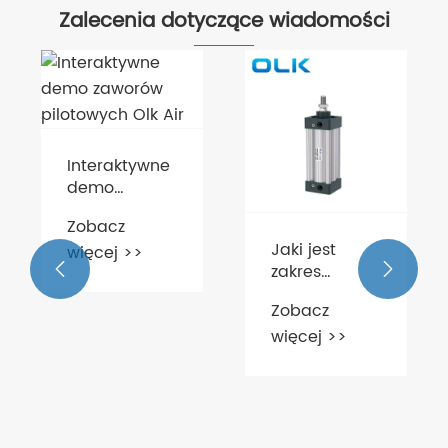
Zalecenia dotyczące wiadomości
Interaktywne
demo
zaworów
Zobacz
pilotowych
Jaki jest
więcej >>
Olk Air
zakres


temperatur
Zobacz
środowiska
więcej >>
roboczego
standardowego
cylindra SU?